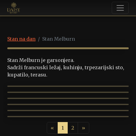
STAN MELBURN
Stan na dan
Stan Melburn
Stan Melburn je garsonjera.
Sadrži francuski ležaj, kuhinju, trpezarijski sto,
kupatilo, terasu.
«
1
2
»